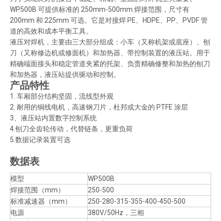
WP500B 可提供标准的 250mm-500mm 焊接范围，尺寸有
200mm 和 225mm 可选。它是对接焊 PE、HDPE、PP、PVDF 管
道的高效和成本平衡工具。
液压对焊机，主要由三大部分组成：小车（又称机架或底座）、刨
刀（又称修边机或修面机）和加热器、带控制装置的液压站。用于
精确端面接头和稳定管道夹紧的托架、负责精确修整和加热的刨刀
和加热器，液压站提供驱动和控制。
产品特性
1. 车厢部分结构坚固，流线型外观
2. 耐用的铜线电机，高速钢刀片，杜邦或大金的 PTFE 涂层
3、液压站内置数字控制系统
4.刨刀全齿轮传动，代替链条，更重负荷
5.数据记录装置可选
数据表
模型
WP500B
焊接范围（mm）
250-500
标准减速器（mm）
250-280-315-355-400-450-500
电源
380V/50Hz，三相