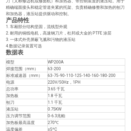
刀（又称修边机或修面机）和加热器、带控制装置的液压站。用于
精确端面接头和稳定管道夹紧的托架、负责精确修整和加热的刨刀
和加热器，液压站提供驱动和控制。
产品特性
1. 车厢部分结构坚固，流线型外观
2. 耐用的铜线电机，高速钢刀片，杜邦或大金的 PTFE 涂层
3. 一体式外壳屏蔽飞溅和污物的液压站
4.数据记录装置可选
数据表
模型
WP200A
焊接范围（mm）
63-200
标准减速器（mm）
63-75-90-110-125-140-160-180-200
电源
220V/50Hz，1PH
总功率
3.65 千瓦
加热板
1.8 千瓦
刨刀
1.1 千瓦
液压站
0.75KW
压力调节范围
0-6.3兆帕
加热板最高温度
270℃
温度偏差
±5ºC