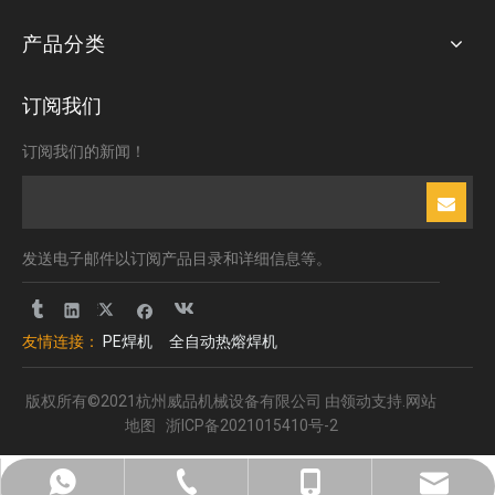
产品分类
订阅我们
订阅我们的新闻！
发送电子邮件以订阅产品目录和详细信息等。
友情连接：
PE焊机
全自动热熔焊机
版权所有©2021杭州威品机械设备有限公司 由
领动
支持.
网站
地图
浙ICP备2021015410号-2
+8613185061581
+8619906513117
boge@welping.cn
0571-82603592