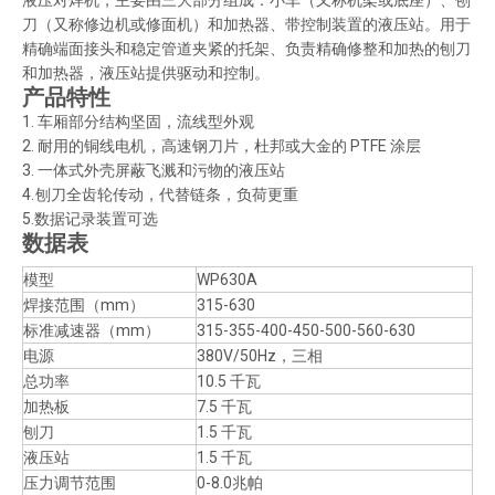
液压对焊机，主要由三大部分组成：小车（又称机架或底座）、刨
刀（又称修边机或修面机）和加热器、带控制装置的液压站。用于
精确端面接头和稳定管道夹紧的托架、负责精确修整和加热的刨刀
和加热器，液压站提供驱动和控制。
产品特性
1. 车厢部分结构坚固，流线型外观
2. 耐用的铜线电机，高速钢刀片，杜邦或大金的 PTFE 涂层
3. 一体式外壳屏蔽飞溅和污物的液压站
4.
刨刀全齿轮传动，代替链条，负荷更重
5.数据记录装置可选
数据表
模型
WP630A
焊接范围（mm）
315-630
标准减速器（mm）
315-355-400-450-500-560-630
电源
380V/50Hz，三相
总功率
10.5 千瓦
加热板
7.5 千瓦
刨刀
1.5 千瓦
液压站
1.5 千瓦
压力调节范围
0-8.0兆帕