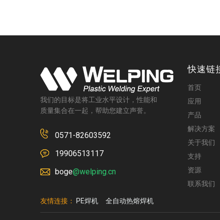
快速链
首页
我们的目标是将工业水平设计，性能和
应用
质量集合在一起，帮助您建立声誉。
产品
解决方案
0571-82603592
关于我们
19906513117
支持
资源
boge
@welping.cn
联系我们
友情连接：
PE焊机
全自动热熔焊机