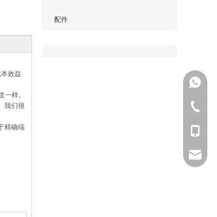
配件
成本效益
+86131
管道一样。
备。我们很
0571-82
于精确端
+86199
boge@we