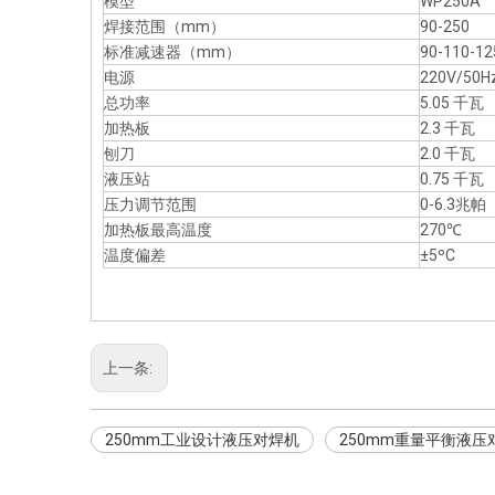
模型
WP250A
焊接范围（mm）
90-250
标准减速器（mm）
90-110-12
电源
220V/50
总功率
5.05 千瓦
加热板
2.3 千瓦
刨刀
2.0 千瓦
液压站
0.75 千瓦
压力调节范围
0-6.3兆帕
加热板最高温度
270℃
温度偏差
±5ºC
上一条:
250mm工业设计液压对焊机
250mm重量平衡液压