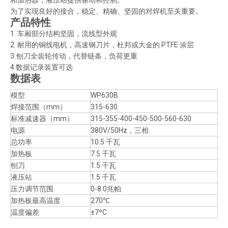
和加热器，液压站提供驱动和控制。
为了实现良好的接合，稳定、精确、坚固的对焊机至关重要。
产品特性
1. 车厢部分结构坚固，流线型外观
2. 耐用的铜线电机，高速钢刀片，杜邦或大金的 PTFE 涂层
3.
刨刀全齿轮传动，代替链条，负荷更重
4.数据记录装置可选
数据表
模型
WP630B
焊接范围（mm）
315-630
标准减速器（mm）
315-355-400-450-500-560-630
电源
380V/50Hz，三相
总功率
10.5 千瓦
加热板
7.5 千瓦
刨刀
1.5 千瓦
液压站
1.5 千瓦
压力调节范围
0-8.0兆帕
加热板最高温度
270℃
温度偏差
±7ºC