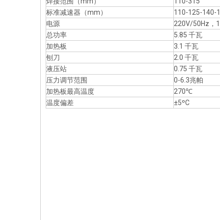
焊接范围（mm）
110-315
标准减速器（mm）
110-125-140-
电源
220V/50Hz，
总功率
5.85 千瓦
加热板
3.1 千瓦
刨刀
2.0 千瓦
液压站
0.75 千瓦
压力调节范围
0-6.3兆帕
加热板最高温度
270℃
温度偏差
±5ºC