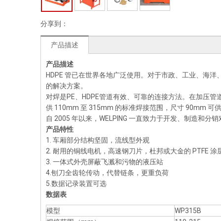
分享到：
产品描述
产品描述
HDPE 管已在世界各地广泛使用。对于市政、工业、海
的解决方案。
对焊是PE、HDPE管道有效、可靠的连接方法。在加压管
供 110mm 至 315mm 的标准焊接范围，尺寸 90
自 2005 年以来，WELPING 一直致力于开发、制
产品特性
1. 车厢部分结构坚固，流线型外观
2. 耐用的铜线电机，高速钢刀片，杜邦或大金的 PTFE 涂
3. 一体式外壳屏蔽飞溅和污物的液压站
4.刨刀全齿轮传动，代替链条，更重负荷
5.数据记录装置可选
数据表
模型
WP315B