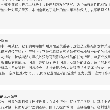
性和效率在很大程度上取决于设备内加热板的状况。为了保持最性能和安
行检查计划至关重要。本指南概述了建议的检查频率和做法，以帮助延长
护指南
用中不可或缺。它们的可靠性和耐用性至关重要，这就是定期维护发挥关
承诺不仅仅停留在生产线上；它还包括指导客户如何有效地维护他们的机
生与清洁：持续清洁对焊机以消除可能影响其性能的任何污垢、碎屑或残
力板和所有接触面。润滑：遵循我们关于润滑运动部件的建议。适当的润
于机器的平稳运行。例行检查：进行定期检查以发现磨损或损坏的迹象。
更换：定期校准对焊机，以确保它遵循正确的温度和压力设置，这对于实
机的应用领域
高效、可靠的塑料管道连接设备，在多个行业中得到了广泛应用。其主要
进行对接，从而形成牢固的连接。由于其操作简便、连接强度高、密封性