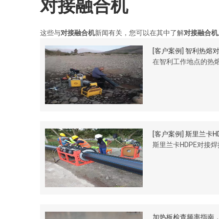
对接融合机
这些与
对接融合机
新闻有关，您可以在其中了解
对接融合机
[
客户案例
]
智利热熔
在智利工作地点的热
[
客户案例
]
斯里兰卡H
斯里兰卡HDPE对接
加热板检查频率指南