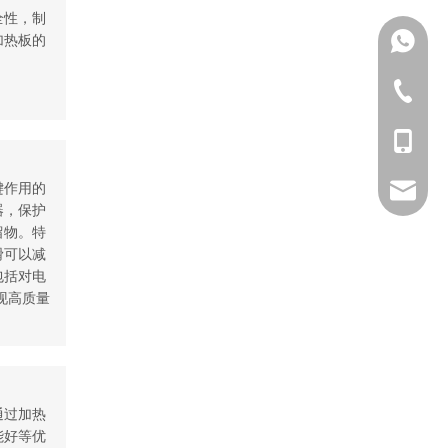
全性，制
加热板的
+86131
0571-82
+86199
键作用的
boge@we
器，保护
留物。特
滑可以减
包括对电
现高质量
通过加热
能好等优