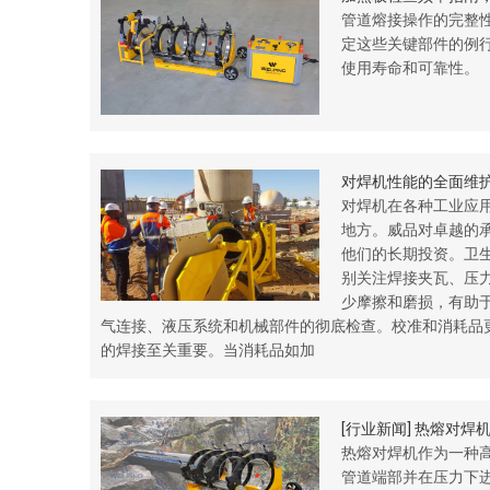
管道熔接操作的完整
定这些关键部件的例
使用寿命和可靠性。
对焊机性能的全面维
对焊机在各种工业应
地方。威品对卓越的
他们的长期投资。卫
别关注焊接夹瓦、压
少摩擦和磨损，有助
气连接、液压系统和机械部件的彻底检查。校准和消耗品
的焊接至关重要。当消耗品如加
[
行业新闻
]
热熔对焊
热熔对焊机作为一种
管道端部并在压力下