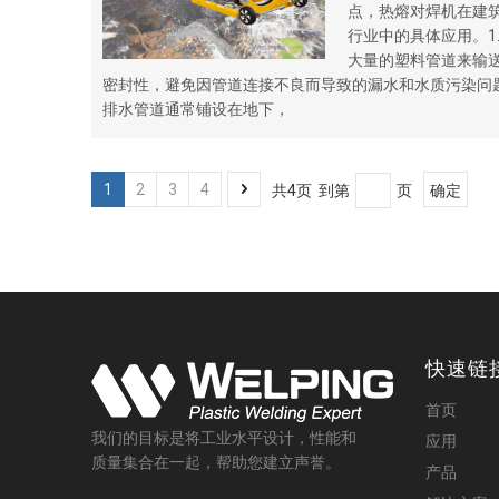
点，热熔对焊机在建
行业中的具体应用。1
大量的塑料管道来输
密封性，避免因管道连接不良而导致的漏水和水质污染问
排水管道通常铺设在地下，
1
2
3
4
共4页 到第
页
确定
快速链
首页
我们的目标是将工业水平设计，性能和
应用
质量集合在一起，帮助您建立声誉。
产品