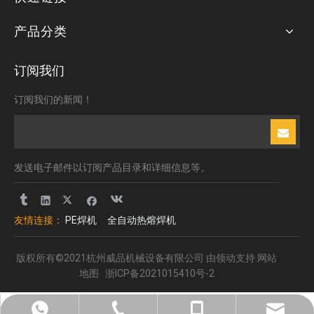
产品分类
订阅我们
订阅我们的新闻！
发送电子邮件以订阅产品目录和详细信息等。
友情连接：
PE焊机
全自动热熔焊机
版权所有©2021杭州威品机械设备有限公司 由
领动
支持.
网站
地图
浙ICP备2021015410号-2
+8613185061581
+8619906513117
boge@welping.cn
0571-82603592