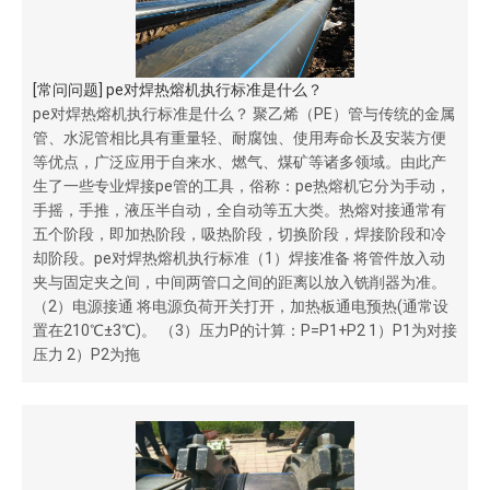
[
常问问题
]
pe对焊热熔机执行标准是什么？
pe对焊热熔机执行标准是什么？ 聚乙烯（PE）管与传统的金属
管、水泥管相比具有重量轻、耐腐蚀、使用寿命长及安装方便
等优点，广泛应用于自来水、燃气、煤矿等诸多领域。由此产
生了一些专业焊接pe管的工具，俗称：pe热熔机它分为手动，
手摇，手推，液压半自动，全自动等五大类。热熔对接通常有
五个阶段，即加热阶段，吸热阶段，切换阶段，焊接阶段和冷
却阶段。pe对焊热熔机执行标准（1）焊接准备 将管件放入动
夹与固定夹之间，中间两管口之间的距离以放入铣削器为准。
（2）电源接通 将电源负荷开关打开，加热板通电预热(通常设
置在210℃±3℃)。 （3）压力P的计算：P=P1+P2 1）P1为对接
压力 2）P2为拖