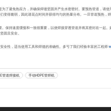
做是为了避免热应力，并确保焊缝坚固并产生水密密封。要预热管道，请
它们变得脆弱，因此请花点时间并获得均匀的热量分布。一旦管道预热，
重要。保持速度缓慢和一致很重要，以便焊接穿透管道并将其密封在一起
缝坚固且安全。
括安全性，适当使用工具和焊缝的准确性。多亏了我们经验丰富的工程师
w
PE管道焊接机
手动HDPE管焊机