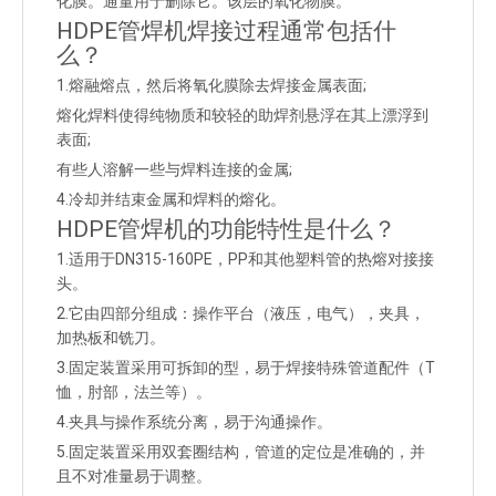
化膜。通量用于删除它。该层的氧化物膜。
HDPE管焊机焊接过程通常包括什
么？
1.熔融熔点，然后将氧化膜除去焊接金属表面;
熔化焊料使得纯物质和较轻的助焊剂悬浮在其上漂浮到
表面;
有些人溶解一些与焊料连接的金属;
4.冷却并结束金属和焊料的熔化。
HDPE管焊机的功能特性是什么？
1.适用于DN315-160PE，PP和其他塑料管的热熔对接接
头。
2.它由四部分组成：操作平台（液压，电气），夹具，
加热板和铣刀。
3.固定装置采用可拆卸的型，易于焊接特殊管道配件（T
恤，肘部，法兰等）。
4.夹具与操作系统分离，易于沟通操作。
5.固定装置采用双套圈结构，管道的定位是准确的，并
且不对准量易于调整。