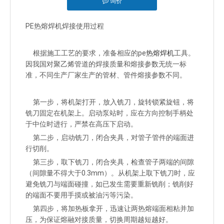
询价
["facebook","twitter","line","wechat","linkedin","pinterest","what
PE热熔焊机焊接使用过程
根据施工工艺的要求，准备相应的pe
热熔焊机
工具。
因我国对聚乙烯管道的焊接质量和熔接参数无统一标
准，不同生产厂家生产的管材、管件熔接参数不同。
第一步，将机架打开，放入铣刀，旋转锁紧旋钮，将
铣刀固定在机架上。启动泵站时，应在方向控制手柄处
于中位时进行，严禁在高压下启动。
第二步，启动铣刀，闭合夹具，对管子管件的端面进
行切削。
第三步，取下铣刀，闭合夹具，检查管子两端的间隙
（间隙量不得大于0.3mm）。从机架上取下铣刀时，应
避免铣刀与端面碰撞，如已发生需要重新铣削；铣削好
的端面不要用手摸或被油污等污染。
第四步，将加热板拿开，迅速让两热熔端面相粘并加
压，为保证熔融对接质量，切换周期越短越好。